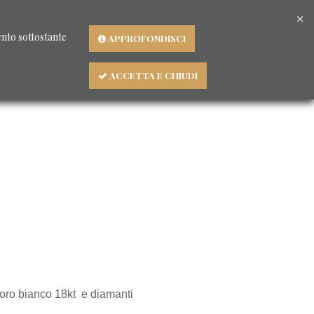
×
Lingua
mento sottostante
APPROFONDISCI
ACCETTA E CHIUDI
Chi siamo
BLOG - Consigli preziosi
 oro bianco 18kt e diamanti